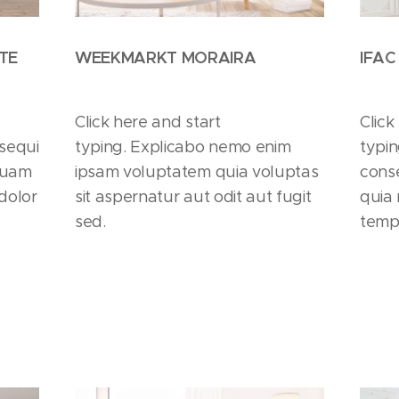
TE
WEEKMARKT MORAIRA
IFAC
Click here and start
Click
 sequi
typing. Explicabo nemo enim
typin
quam
ipsam voluptatem quia voluptas
conse
dolor
sit aspernatur aut odit aut fugit
quia
sed.
tempo