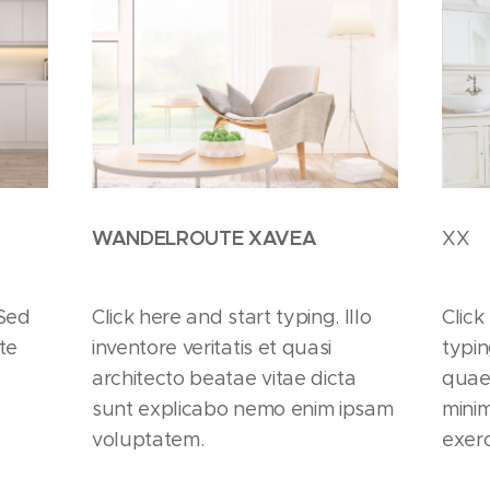
WANDELROUTE XAVEA
XX
 Sed
Click here and start typing. Illo
Click
te
inventore veritatis et quasi
typi
architecto beatae vitae dicta
quae
sunt explicabo nemo enim ipsam
mini
voluptatem.
exerc